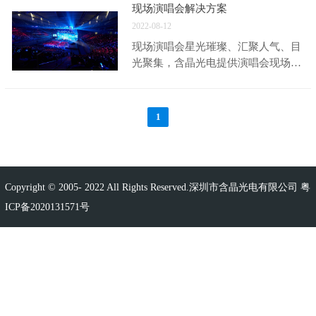
现场演唱会解决方案
2022-08-12
现场演唱会星光璀璨、汇聚人气、目
光聚集，含晶光电提供演唱会现场
LED显示解决方案，助力客户无间断
直播，提供现场舞台专业音视频处理
系统，营造出梦幻的舞台效果。 精准
1
校正，快捷操作：具备领先的亮度与
色彩精准校正技术 超轻屏体，高效装
卸：全新轻框架、双侧自动锁扣设
计，屏体更轻、承重要求更低，安装
Copyright © 2005- 2022 All Rights Reserved.深圳市含晶光电有限公司
粤
更简易，推出LED显示便捷租赁系
ICP备2020131571号
列，更适合大型舞台，支持一人快
装，转运便捷，节省人工与时间成
本，运输成本更低 卓越画质，保障直
播：领先的HBB与颜色精准还原技
术，支持4K～8K与全超高清、
HDR10标准，高刷新率、高灰阶、低
亮高灰，满足不同场合的直播拍摄要